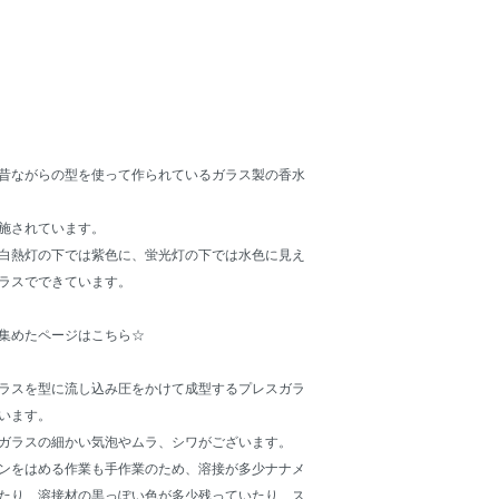
昔ながらの型を使って作られているガラス製の香水
施されています。
白熱灯の下では紫色に、蛍光灯の下では水色に見え
ラスでできています。
集めたページはこちら☆
ラスを型に流し込み圧をかけて成型するプレスガラ
います。
ガラスの細かい気泡やムラ、シワがございます。
ンをはめる作業も手作業のため、溶接が多少ナナメ
たり、溶接材の黒っぽい色が多少残っていたり、ス