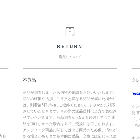
RETURN
返品について
不良品
ク
商品が到着しましたら内容の確認をお願いいたします。
商品の破損や汚損、ご注文と異なる商品が届いた場合に
は、到着後5日以内にご連絡ください。すみやかに対応
クレ
させていただきます。その際の返品送料は当方で負担さ
使用
せていただきます。商品到着から5日を経過してもご連
ド、
絡を頂けなかった場合は返品、交換には応じかねます。
一括
アンティーク商品に関しては中古商品のため傷、汚れが
内容
ある場合があります基本的に返品、交換には応じられま
オン