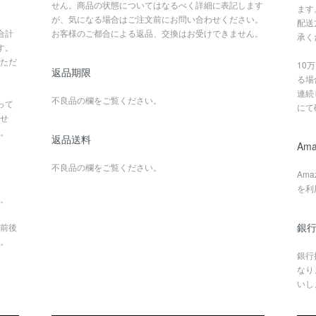
せん。商品の状態についてはなるべく詳細に表記します
ます
が、気になる場合はご注文前にお問い合わせください。
配送
合計
お客様のご都合による返品、交換はお受けできません。
承く
す。
ただ
10
返品期限
る場
連続
不良品の欄をご覧ください。
って
にて
せ
。
返品送料
Ama
不良品の欄をご覧ください。
Am
を利
。
銀行
前後
。
銀行
なり
いし