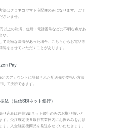
。
方法はクロネコヤマト宅配便のみになります。ご了
ださいませ。
万円以上の決済、住所・電話番号などに不明な点があ
合や、
して高額な決済があった場合、こちらからお電話等
確認をさせていただくことがあります。
zon Pay
azonのアカウントに登録された配送先や支払い方法
用して決済できます。
振込（住信SBIネット銀行）
振り込みは住信SBIネット銀行のみのお取り扱いと
ます。受注確定後５銀行営業日内にお振込みをお願
ます。入金確認後商品を発送させていただきます。