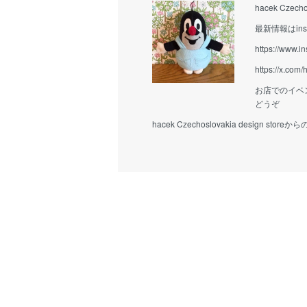
hacek Czecho
最新情報はins
https://www.i
https://x.com
お店でのイベ
どうぞ
hacek Czechoslovakia design stor