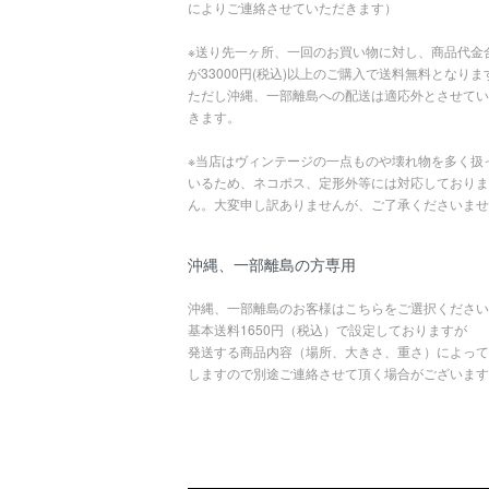
によりご連絡させていただきます）
※送り先一ヶ所、一回のお買い物に対し、商品代金
が33000円(税込)以上のご購入で送料無料となりま
ただし沖縄、一部離島への配送は適応外とさせてい
きます。
※当店はヴィンテージの一点ものや壊れ物を多く扱
いるため、ネコポス、定形外等には対応しておりま
ん。大変申し訳ありませんが、ご了承くださいませ
沖縄、一部離島の方専用
沖縄、一部離島のお客様はこちらをご選択ください
基本送料1650円（税込）で設定しておりますが
発送する商品内容（場所、大きさ、重さ）によって
しますので別途ご連絡させて頂く場合がございます