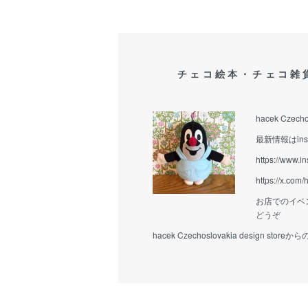
チェコ絵本・チェコ雑
hacek Czecho
最新情報はins
https://www.i
https://x.com
お店でのイベ
どうぞ
hacek Czechoslovakia design stor