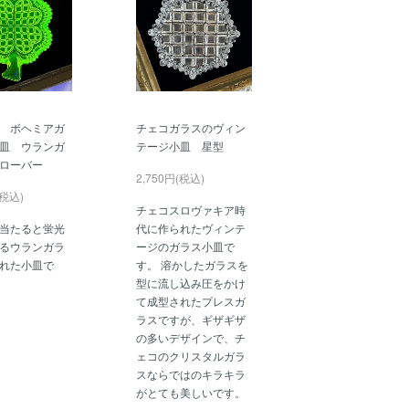
 ボヘミアガ
チェコガラスのヴィン
皿 ウランガ
テージ小皿 星型
ローバー
2,750円(税込)
(税込)
チェコスロヴァキア時
当たると蛍光
代に作られたヴィンテ
るウランガラ
ージのガラス小皿で
れた小皿で
す。 溶かしたガラスを
型に流し込み圧をかけ
て成型されたプレスガ
ラスですが、ギザギザ
の多いデザインで、チ
ェコのクリスタルガラ
スならではのキラキラ
がとても美しいです。