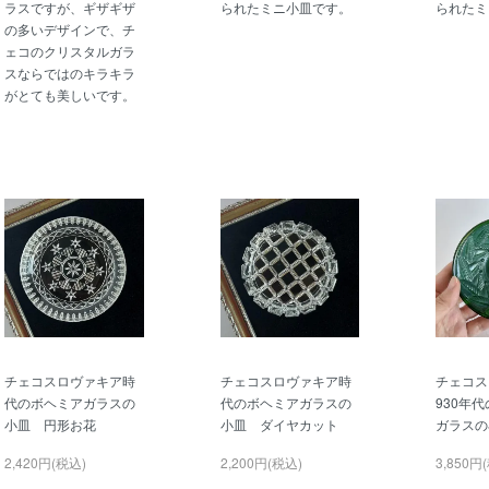
ラスですが、ギザギザ
られたミニ小皿です。
られたミ
の多いデザインで、チ
ェコのクリスタルガラ
スならではのキラキラ
がとても美しいです。
チェコスロヴァキア時
チェコスロヴァキア時
チェコス
代のボヘミアガラスの
代のボヘミアガラスの
930年
小皿 円形お花
小皿 ダイヤカット
ガラスの
2,420円(税込)
2,200円(税込)
3,850円