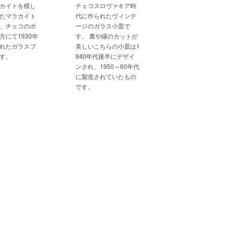
カイトを模し
チェコスロヴァキア時
たマラカイト
代に作られたヴィンテ
、チェコのボ
ージのガラス小皿で
方にて1930年
す。 裏や縁のカットが
れたガラスプ
美しいこちらの小皿は1
す。
940年代後半にデザイ
ンされ、1950～60年代
に製造されていたもの
です。