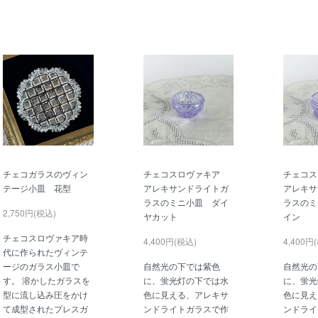
チェコガラスのヴィン
チェコスロヴァキア
チェコ
テージ小皿 花型
アレキサンドライトガ
アレキサ
ラスのミニ小皿 ダイ
ラスのミ
2,750円(税込)
ヤカット
イン
チェコスロヴァキア時
4,400円(税込)
4,400円
代に作られたヴィンテ
ージのガラス小皿で
自然光の下では紫色
自然光の
す。 溶かしたガラスを
に、蛍光灯の下では水
に、蛍光
型に流し込み圧をかけ
色に見える、アレキサ
色に見え
て成型されたプレスガ
ンドライトガラスで作
ンドライ