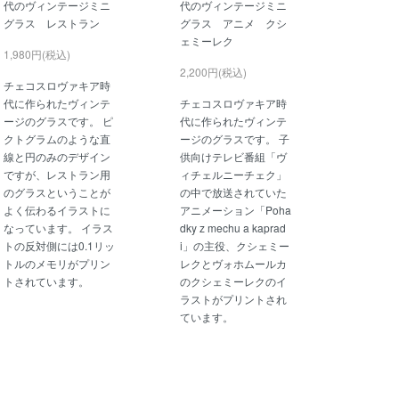
代のヴィンテージミニ
代のヴィンテージミニ
グラス レストラン
グラス アニメ クシ
ェミーレク
1,980円(税込)
2,200円(税込)
チェコスロヴァキア時
代に作られたヴィンテ
チェコスロヴァキア時
ージのグラスです。 ピ
代に作られたヴィンテ
クトグラムのような直
ージのグラスです。 子
線と円のみのデザイン
供向けテレビ番組「ヴ
ですが、レストラン用
ィチェルニーチェク」
のグラスということが
の中で放送されていた
よく伝わるイラストに
アニメーション「Poha
なっています。 イラス
dky z mechu a kaprad
トの反対側には0.1リッ
i」の主役、クシェミー
トルのメモリがプリン
レクとヴォホムールカ
トされています。
のクシェミーレクのイ
ラストがプリントされ
ています。