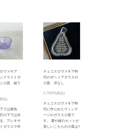
スロヴァキア
チェコスロヴァキア時
ンドライトガ
代のボヘミアガラスの
ニ小皿 縦ラ
小皿 洋なし
2,750円(税込)
(税込)
チェコスロヴァキア時
下では紫色
代に作られたヴィンテ
灯の下では水
ージのガラス小皿で
る、アレキサ
す。 裏や縁のカットが
トガラスで作
美しいこちらの小皿は1