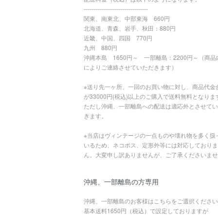
---------------------------------
関東、南東北、中部東海 660円
北海道、青森、岩手、秋田：880円
近畿、中国、四国 770円
九州 880円
沖縄本島 1650円～ 一部離島：2200円～（商品
によりご連絡させていただきます）
※送り先一ヶ所、一回のお買い物に対し、商品代金
が33000円(税込)以上のご購入で送料無料となりま
ただし沖縄、一部離島への配送は適応外とさせてい
きます。
※当店はヴィンテージの一点ものや壊れ物を多く扱
いるため、ネコポス、定形外等には対応しておりま
ん。大変申し訳ありませんが、ご了承くださいませ
沖縄、一部離島の方専用
沖縄、一部離島のお客様はこちらをご選択ください
基本送料1650円（税込）で設定しておりますが