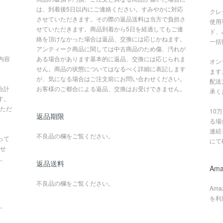
は、到着後5日以内にご連絡ください。すみやかに対応
クレ
させていただきます。その際の返品送料は当方で負担さ
使用
せていただきます。商品到着から5日を経過してもご連
ド、
絡を頂けなかった場合は返品、交換には応じかねます。
一括
アンティーク商品に関しては中古商品のため傷、汚れが
内容
ある場合があります基本的に返品、交換には応じられま
オン
せん。商品の状態についてはなるべく詳細に表記します
ます
が、気になる場合はご注文前にお問い合わせください。
配送
合計
お客様のご都合による返品、交換はお受けできません。
承く
す。
ただ
10
返品期限
る場
連続
不良品の欄をご覧ください。
って
にて
せ
。
返品送料
Ama
不良品の欄をご覧ください。
Am
を利
。