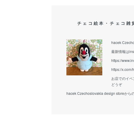
チェコ絵本・チェコ雑
hacek Czecho
最新情報はins
https://www.i
https://x.com
お店でのイベ
どうぞ
hacek Czechoslovakia design stor