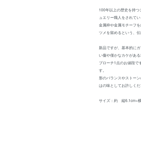
100年以上の歴史を持
ュエリー職人をされてい
金属枠や金属モチーフを
ツメを留めるという、伝
新品ですが、基本的にガ
い傷や僅かなカケがある
ブローチ1点のお値段で
す。
形のバランスやストーン
はの味としてお許しくだ
サイズ：約 縦6.1cm×横5