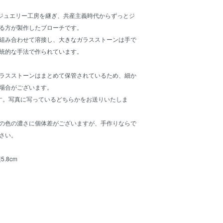
つジュエリー工房を継ぎ、共産主義時代からずっとジ
る方が製作したブローチです。
組み合わせて溶接し、大きなガラスストーンは手で
統的な手法で作られています。
ラスストーンはまとめて保管されているため、細か
場合がございます。
す。写真に写っているどちらかをお送りいたしま
の色の濃さに個体差がございますが、手作りならで
さい。
.8cm