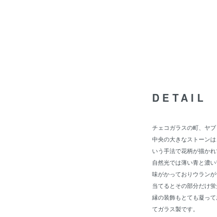
DETAIL
チェコガラスの町、ヤブ
中央の大きなストーンは
いう手法で花柄が描かれ
自然光では薄い青と濃い
味がかっておりウランが
当てるとその部分だけ蛍
縁の装飾もとても凝って
てガラス製です。