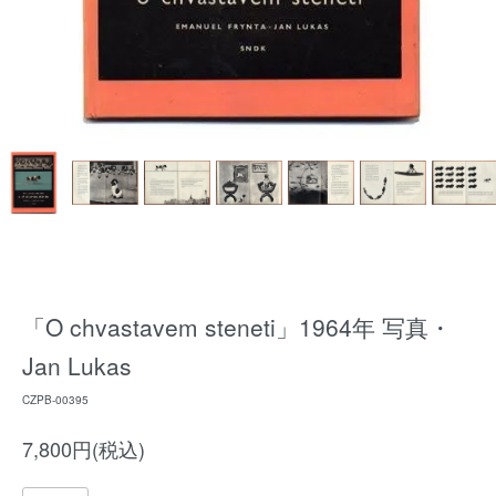
「O chvastavem steneti」1964年 写真・
Jan Lukas
CZPB-00395
7,800円(税込)