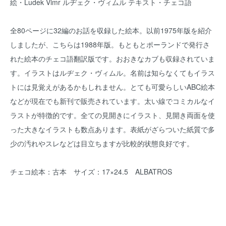
絵・Ludek Vimr ルヂェク・ヴィムル テキスト・チェコ語
全80ページに32編のお話を収録した絵本。以前1975年版を紹介
しましたが、こちらは1988年版。もともとポーランドで発行さ
れた絵本のチェコ語翻訳版です。おおきなカブも収録されていま
す。イラストはルヂェク・ヴィムル。名前は知らなくてもイラス
トには見覚えがあるかもしれません。とても可愛らしいABC絵本
などが現在でも新刊で販売されています。太い線でコミカルなイ
ラストが特徴的です。全ての見開きにイラスト、見開き両面を使
った大きなイラストも数点あります。表紙がざらついた紙質で多
少の汚れやスレなどは目立ちますが比較的状態良好です。
チェコ絵本：古本 サイズ：17×24.5 ALBATROS