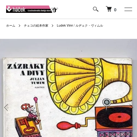
0
ホーム
チェコの絵本作家
Ludek Vimr / ルヂェク・ヴィムル