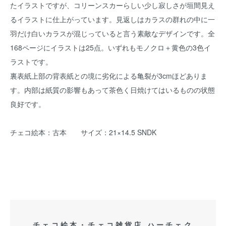
たイラストですが、コリーンスカーらしい少し寂しさが垣間見え
るイラストに仕上がっています。見返しはカラスの群れの中に一
羽だけ白いカラスが混じっていると言う素敵なデザインです。全
168ページにイラストは25点。いずれもモノクロ＋黄色の3色イ
ラストです。
裏表紙上部の背表紙との境に劣化による亀裂が3cmほどありま
す。内部は紙質の影響もあって茶色く日焼けてはいるものの状態
良好です。
チェコ絵本：古本 サイズ：21×14.5 SNDK
チェコ絵本・チェコ雑貨店 ハーチェク