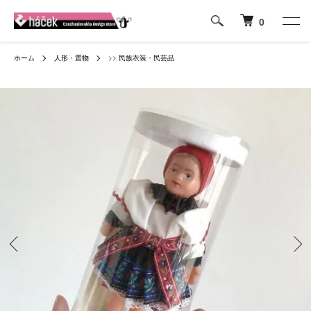
0
ホーム
人形・置物
>>
民族衣装・民芸品