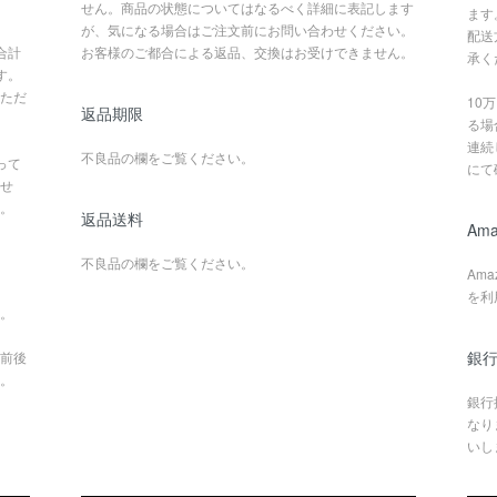
せん。商品の状態についてはなるべく詳細に表記します
ます
が、気になる場合はご注文前にお問い合わせください。
配送
合計
お客様のご都合による返品、交換はお受けできません。
承く
す。
ただ
10
返品期限
る場
連続
不良品の欄をご覧ください。
って
にて
せ
。
返品送料
Ama
不良品の欄をご覧ください。
Am
を利
。
銀行
前後
。
銀行
なり
いし