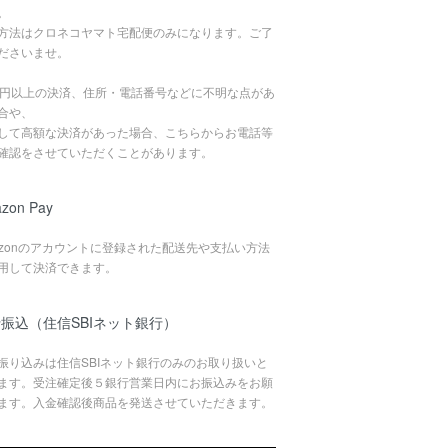
。
方法はクロネコヤマト宅配便のみになります。ご了
ださいませ。
万円以上の決済、住所・電話番号などに不明な点があ
合や、
して高額な決済があった場合、こちらからお電話等
確認をさせていただくことがあります。
zon Pay
azonのアカウントに登録された配送先や支払い方法
用して決済できます。
振込（住信SBIネット銀行）
振り込みは住信SBIネット銀行のみのお取り扱いと
ます。受注確定後５銀行営業日内にお振込みをお願
ます。入金確認後商品を発送させていただきます。