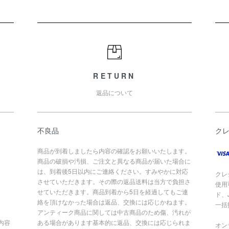
RETURN
返品について
不良品
ク
商品が到着しましたら内容の確認をお願いいたします。
商品の破損や汚損、ご注文と異なる商品が届いた場合に
は、到着後5日以内にご連絡ください。すみやかに対応
クレ
させていただきます。その際の返品送料は当方で負担さ
使用
せていただきます。商品到着から5日を経過してもご連
ド、
絡を頂けなかった場合は返品、交換には応じかねます。
一括
アンティーク商品に関しては中古商品のため傷、汚れが
内容
ある場合があります基本的に返品、交換には応じられま
オン