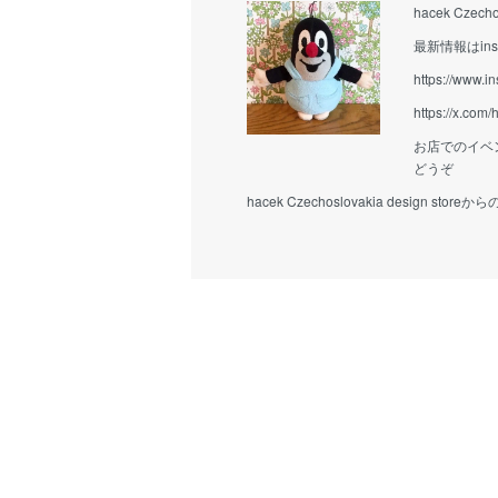
hacek Czecho
最新情報はins
https://www.i
https://x.com
お店でのイベ
どうぞ
hacek Czechoslovakia design stor