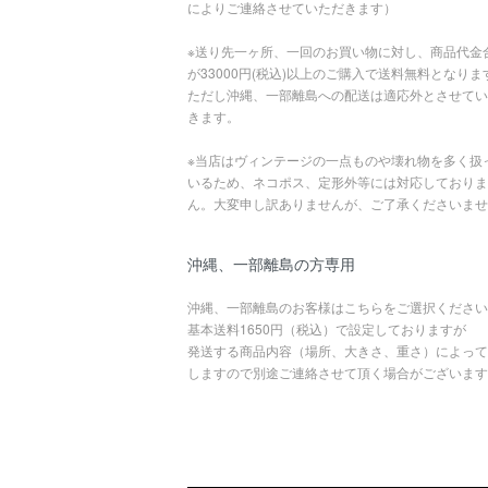
によりご連絡させていただきます）
※送り先一ヶ所、一回のお買い物に対し、商品代金
が33000円(税込)以上のご購入で送料無料となりま
ただし沖縄、一部離島への配送は適応外とさせてい
きます。
※当店はヴィンテージの一点ものや壊れ物を多く扱
いるため、ネコポス、定形外等には対応しておりま
ん。大変申し訳ありませんが、ご了承くださいませ
沖縄、一部離島の方専用
沖縄、一部離島のお客様はこちらをご選択ください
基本送料1650円（税込）で設定しておりますが
発送する商品内容（場所、大きさ、重さ）によって
しますので別途ご連絡させて頂く場合がございます