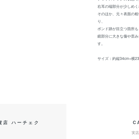
右耳の端部分が少しめく
そのほか、元々表面の粗
り、
ボンド跡が目立つ箇所も
鏡部分に大きな傷や歪み
す。
サイズ：約縦34cm×横23
貨店 ハーチェク
C
実店