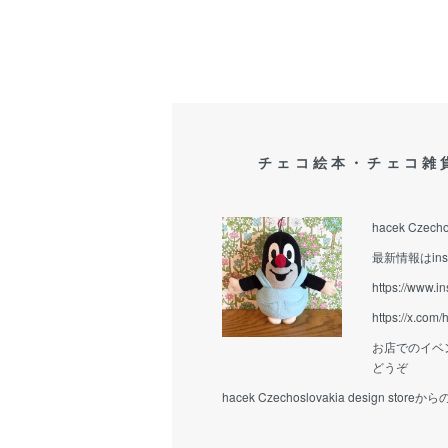
チェコ絵本・チェコ雑
hacek Czecho
最新情報はins
https://www.i
https://x.com
お店でのイベ
どうぞ
hacek Czechoslovakia design stor