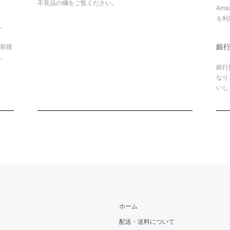
不良品の欄をご覧ください。
Am
を利
。
銀行
前後
。
銀行
なり
いし
ホーム
配送・送料について