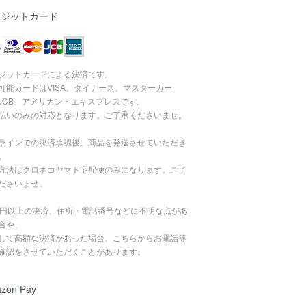
レジットカード
ジットカードによる決済です。
可能カードはVISA、ダイナース、マスターカー
JCB、アメリカン・エキスプレスです。
払いのみの対応となります。ご了承くださいませ。
ラインでの決済承認後、商品を発送させていただき
。
方法はクロネコヤマト宅配便のみになります。ご了
ださいませ。
万円以上の決済、住所・電話番号などに不明な点があ
合や、
して高額な決済があった場合、こちらからお電話等
確認をさせていただくことがあります。
zon Pay