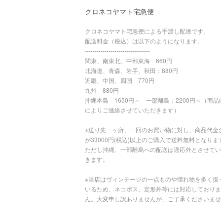
クロネコヤマト宅急便
クロネコヤマト宅急便による手渡し配達です。
配送料金（税込）は以下のようになります。
---------------------------------
関東、南東北、中部東海 660円
北海道、青森、岩手、秋田：880円
近畿、中国、四国 770円
九州 880円
沖縄本島 1650円～ 一部離島：2200円～（商品
によりご連絡させていただきます）
※送り先一ヶ所、一回のお買い物に対し、商品代金
が33000円(税込)以上のご購入で送料無料となりま
ただし沖縄、一部離島への配送は適応外とさせてい
きます。
※当店はヴィンテージの一点ものや壊れ物を多く扱
いるため、ネコポス、定形外等には対応しておりま
ん。大変申し訳ありませんが、ご了承くださいませ