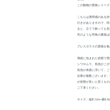
この動物の置物シリーズ
こちらは透明感のある赤
行きがありますので、同
ると、立てて飾っても安
耳のような羽角の裏面は
プレスガラスの置物を集
薄紙に包まれた状態で買
シワやムラ、気泡がござ
気泡が表面に浮いて、ご
在庫が複数ございます。
が状態が良いと思うもの
ご了承ください。
サイズ：縦8.1cm×横6.4c