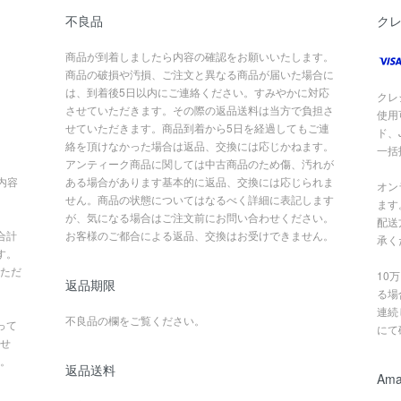
不良品
ク
商品が到着しましたら内容の確認をお願いいたします。
商品の破損や汚損、ご注文と異なる商品が届いた場合に
は、到着後5日以内にご連絡ください。すみやかに対応
クレ
させていただきます。その際の返品送料は当方で負担さ
使用
せていただきます。商品到着から5日を経過してもご連
ド、
絡を頂けなかった場合は返品、交換には応じかねます。
一括
アンティーク商品に関しては中古商品のため傷、汚れが
内容
ある場合があります基本的に返品、交換には応じられま
オン
せん。商品の状態についてはなるべく詳細に表記します
ます
が、気になる場合はご注文前にお問い合わせください。
配送
合計
お客様のご都合による返品、交換はお受けできません。
承く
す。
ただ
10
返品期限
る場
連続
不良品の欄をご覧ください。
って
にて
せ
。
返品送料
Ama