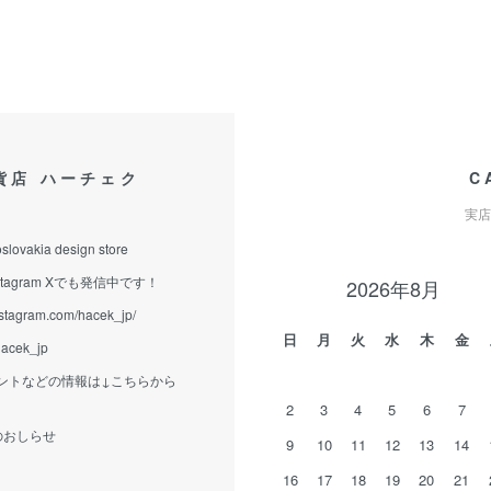
貨店 ハーチェク
C
実店
slovakia design store
tagram Xでも発信中です！
2026年8月
nstagram.com/hacek_jp/
日
月
火
水
木
金
/hacek_jp
ントなどの情報は↓こちらから
2
3
4
5
6
7
eからのおしらせ
9
10
11
12
13
14
16
17
18
19
20
21