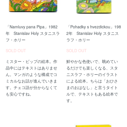
「Namluvy pana Pipa」1982
「Pohadky s hvezdickou」198
年 Stanislav Holy スタニスラ
2年 Stanislav Holy スタニス
フ・ホリー
ラフ・ホリー
SOLD OUT
SOLD OUT
ミスター・ピップの絵本。作
鮮やかな色使いで、眺めてい
品中にはテキストはありませ
るだけでも楽しくなる、スタ
ん。マンガのような構成でコ
ニスラフ・ホリーのイラスト
ミカルなお話が進んでいきま
による絵本。ちらは「おひさ
す。チェコ語が分からなくて
まのおはなし」と言うタイト
も安心ですね。
ルで、テキストもある絵本で
す。