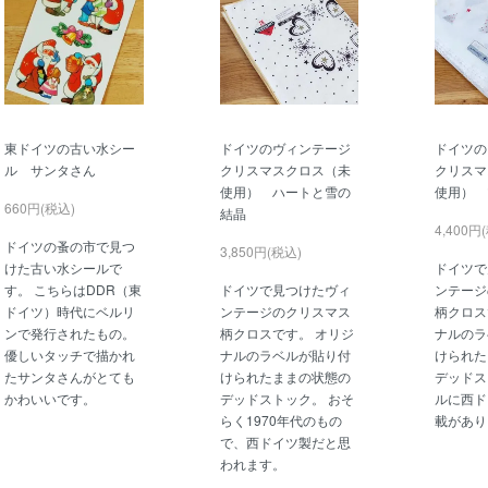
東ドイツの古い水シー
ドイツのヴィンテージ
ドイツの
ル サンタさん
クリスマスクロス（未
クリスマ
使用） ハートと雪の
使用） 
660円(税込)
結晶
4,400円
ドイツの蚤の市で見つ
3,850円(税込)
けた古い水シールで
ドイツで
す。 こちらはDDR（東
ドイツで見つけたヴィ
ンテージ
ドイツ）時代にベルリ
ンテージのクリスマス
柄クロス
ンで発行されたもの。
柄クロスです。 オリジ
ナルのラ
優しいタッチで描かれ
ナルのラベルが貼り付
けられた
たサンタさんがとても
けられたままの状態の
デッドス
かわいいです。
デッドストック。 おそ
ルに西ド
らく1970年代のもの
載があり
で、西ドイツ製だと思
われます。