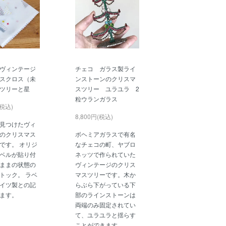
ヴィンテージ
チェコ ガラス製ライ
スクロス（未
ンストーンのクリスマ
ツリーと星
スツリー ユラユラ 2
粒ウランガラス
(税込)
8,800円(税込)
見つけたヴィ
のクリスマス
ボヘミアガラスで有名
です。 オリジ
なチェコの町、ヤブロ
ベルが貼り付
ネッツで作られていた
ままの状態の
ヴィンテージのクリス
トック。 ラベ
マスツリーです。木か
イツ製との記
らぶら下がっている下
ます。
部のラインストーンは
両端のみ固定されてい
て、ユラユラと揺らす
ことができます。