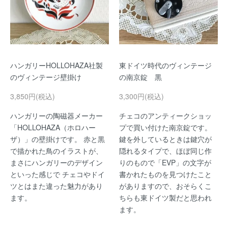
ハンガリーHOLLOHAZA社製
東ドイツ時代のヴィンテージ
のヴィンテージ壁掛け
の南京錠 黒
3,850円(税込)
3,300円(税込)
ハンガリーの陶磁器メーカー
チェコのアンティークショッ
「HOLLOHAZA（ホロハー
プで買い付けた南京錠です。
ザ）」の壁掛けです。 赤と黒
鍵を外しているときは鍵穴が
で描かれた鳥のイラストが、
隠れるタイプで、ほぼ同じ作
まさにハンガリーのデザイン
りのもので「EVP」の文字が
といった感じで チェコやドイ
書かれたものを見つけたこと
ツとはまた違った魅力があり
がありますので、おそらくこ
ます。
ちらも東ドイツ製だと思われ
ます。